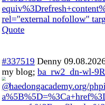
equiv%3Drefresh+cont
rel="external nofollow" ta
Quote
#337519
Denny
09.08.202
my blog;
ba_rw2_dn-wl-9Rw
haedongacademy.org/php
a%5B%5D=%3Ca+href%3Dh