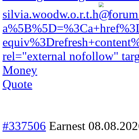
silvia.wood
w.o.r.t.h
forum
a%5B%5D=%3Ca+href%3Dh
equiv%3Drefresh+conte
rel="external nofollow" tar
Money
Quote
#337506
Earnest
08.08.202