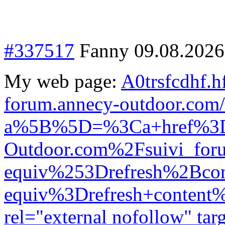
#337517
Fanny
09.08.2026
My web page:
A0trsfcdhf.h
forum.annecy-outdoor.com/
a%5B%5D=%3Ca+href%3Dh
Outdoor.com%2Fsuivi_
equiv%253Drefresh%2Bc
equiv%3Drefresh+conte
rel="external nofollow" ta