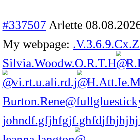
#337507
Arlette
08.08.202
My webpage:
.V.3.6.9.Cx.Z
Silvia.Wood
w.O.R.T.H
R.
vi.rt.u.ali.rd
.j
H.Att.Ie.
Burton.Rene
@
fullgluestick
johndf.gfjhfgjf.ghfd
jfhjhj
leanna.lang
ton