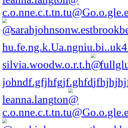
c.o.nne.c.t.tn.tu
@Go.o.gl
sarahjohnsonw.estb
rookbe
hu.fe.ng.k.Ua.ngniu.bi..uk
silvia.wood
w.o.r.t.h
fullgl
johndf.gfjhfgjf.ghfd
jfhjhj
leanna.lang
ton
c.o.nne.c.t.tn.tu
@Go.o.gl