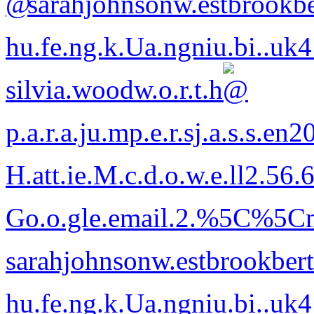
sarahjohnsonw.estb
rookbe
hu.fe.ng.k.Ua.ngniu.bi..uk
silvia.wood
w.o.r.t.h
p.a.r.a.ju.mp.e.r.sj.a.s.s.en2
H.att.ie.M.c.d.o.w.e.ll2.56.
Go.o.gle.emai
l.2.%5C%
5C
sarahjohnsonw.estb
rookbert
hu.fe.ng.k.Ua.ngniu.bi..uk