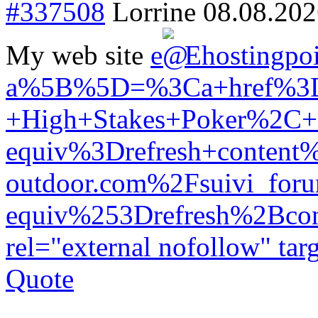
#337508
Lorrine
08.08.202
My web site
e
Ehostingpo
a%5B%5D=%3Ca+href%3Dh
+High+Stakes+Poker%2C
equiv%3Drefresh+conten
outdoor.com%2Fsuivi_
equiv%253Drefresh%2B
rel="external nofollow" tar
Quote