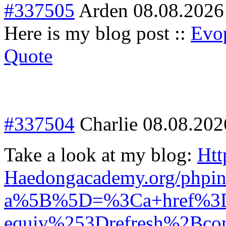
#337505
Arden
08.08.2026
Here is my blog post ::
Evop
Quote
#337504
Charlie
08.08.202
Take a look at my blog:
Htt
Haedongacademy.org/phpin
a%5B%5D=%3Ca+href%3Dh
equiv%253Drefresh%2Bc