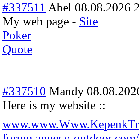
#337511
Abel
08.08.2026 
My web page -
Site
Poker
Quote
#337510
Mandy
08.08.202
Here is my website ::
www.www.Www.KepenkTrsfc
forum.annecy-outdoor.com/