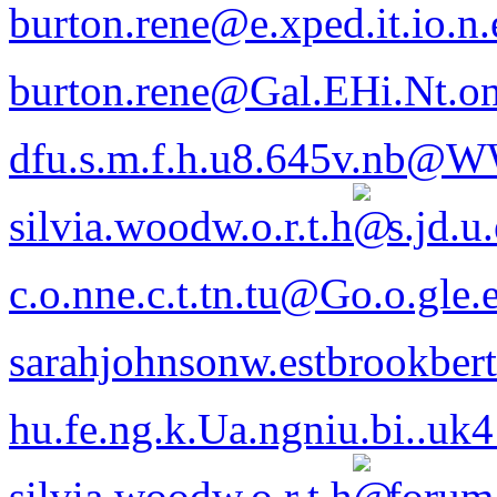
burton.rene
@
e.xped.it.io.n
burton.rene
@
Gal.EHi.Nt.o
dfu.s.m.f.h.u8.645v.nb
@
W
silvia.wood
w.o.r.t.h
s.jd.u
c.o.nne.c.t.tn.tu
@Go.o.gle.
sarahjohnsonw.estb
rookbert
hu.fe.ng.k.Ua.ngniu.bi..uk
silvia.wood
w.o.r.t.h
forum