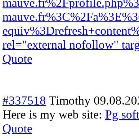
mauve.fr%2Fprofile.php%
mauve.fr%3C%2Fa%3E%3C
equiv%3Drefresh+conte
rel="external nofollow" t
Quote
#337518
Timothy
09.08.20
Here is my web site:
Pg soft
Quote