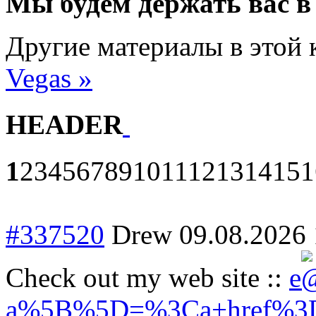
Мы будем держать вас в
Другие материалы в этой 
Vegas »
HEADER
1
2
3
4
5
6
7
8
9
10
11
12
13
14
15
1
#337520
Drew
09.08.2026 
Check out my web site ::
e
a%5B%5D=%3Ca+href%3Dh