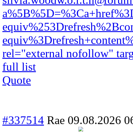
a%5B%5D=%3Ca+href%3Dh
equiv%253Drefresh%2Bc
equiv%3Drefresh+conten
rel="external nofollow" ta
full list
Quote
#337514
Rae
09.08.2026 0