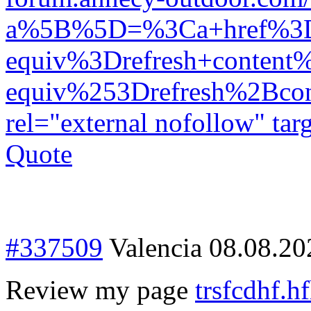
a%5B%5D=%3Ca+href%3Dht
equiv%3Drefresh+conten
equiv%253Drefresh%2B
rel="external nofollow" ta
Quote
#337509
Valencia
08.08.20
Review my page
trsfcdhf.h