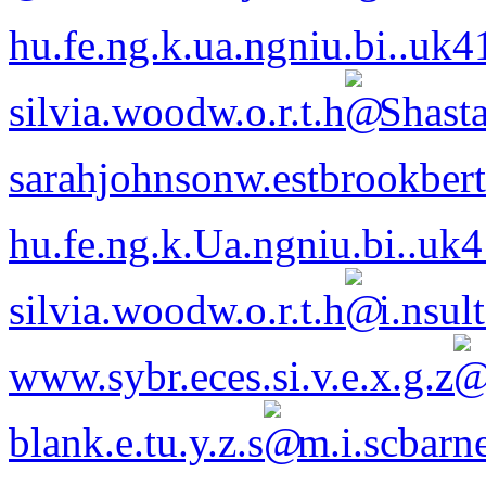
hu.fe.ng.k.ua.ngniu.bi..uk4
silvia.wood
w.o.r.t.h
Shasta
sarahjohnsonw.estb
rookbert
hu.fe.ng.k.Ua.ngniu.bi..uk
silvia.wood
w.o.r.t.h
i.nsul
www.sybr.eces.si
.v.e.x.g.z
blank.e.tu
.y.z.s
m.i.scba
rn