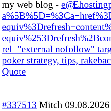
my web blog -
e
Ehosting
a%5B%5D=%3Ca+href%3Dh
equiv%3Drefresh+conte
equiv%253Drefresh%2B
rel="external nofollow" ta
poker strategy, tips, rakeb
Quote
#337513
Mitch
09.08.2026