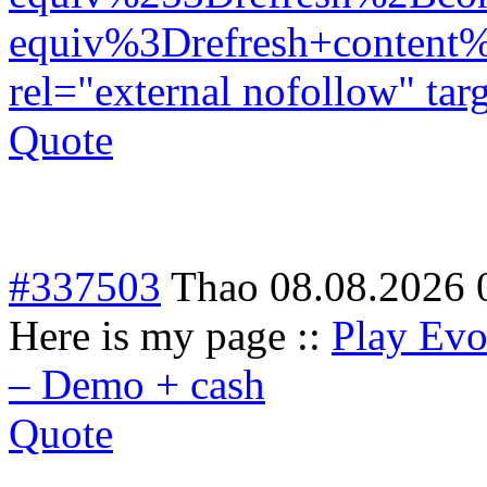
equiv%3Drefresh+conten
rel="external nofollow" ta
Quote
#337503
Thao
08.08.2026 
Here is my page ::
Play Evo
– Demo + cash
Quote