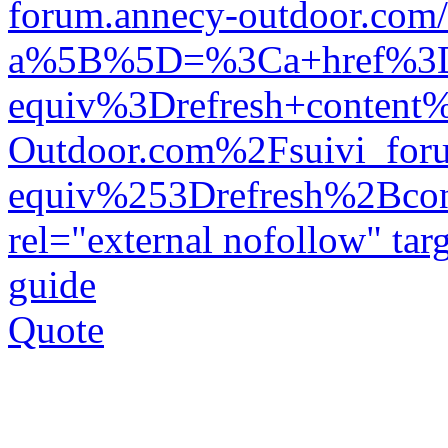
forum.annecy-outdoor.com/
a%5B%5D=%3Ca+href%3D
equiv%3Drefresh+conten
Outdoor.com%2Fsuivi_f
equiv%253Drefresh%2Bc
rel="external nofollow" ta
guide
Quote