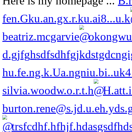
Here is my homepage ...
B.r
fen.Gku.an.gx.r.ku.ai8
...u.k
beatriz.mcga
rvie
okongwu.
d.gjfg
hsdfsdhfgjkdstgdcng
hu.fe.ng.k.Ua.ngniu.bi..uk
silvia.wood
w.o.r.t.h
H.att.
burton.rene
@
s.jd.u.eh.yds
trsfcdhf.hfhjf.hdas
gsdfhd