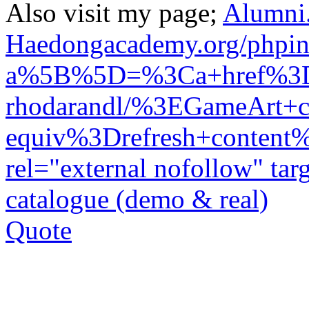
Also visit my page;
Alumni.
Haedongacademy.org/phpin
a%5B%5D=%3Ca+href%3Dhtt
rhodarandl/%3EGameArt+
equiv%3Drefresh+content%3
rel="external nofollow" ta
catalogue (demo & real)
Quote