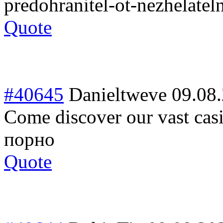
predohranitel-ot-nezhelatel
Quote
#40645
Danieltweve
09.08
Come discover our vast cas
порно
Quote