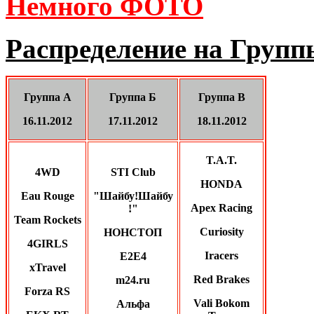
Немного ФОТО
Распределение на Группы
Группа А
Группа Б
Группа В
16.11.2012
17.11.2012
18.11.2012
T.A.T.
4WD
STI Club
HONDA
Eau Rouge
"Шайбу!Шайбу
Apex Racing
!"
Team Rockets
Curiosity
НОНСТОП
4GIRLS
Iracers
Е2Е4
xTravel
Red Brakes
m24.ru
Forza RS
Vali Bokom
Альфа