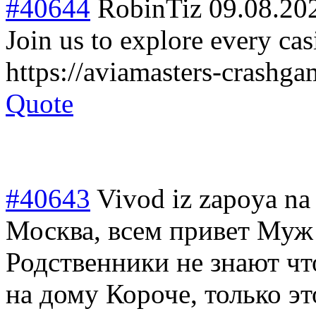
#40644
RobinTiz
09.08.20
Join us to explore every ca
https://aviamasters-crashg
Quote
#40643
Vivod iz zapoya na
Москва, всем привет Муж 
Родственники не знают ч
на дому Короче, только э