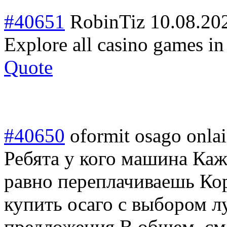
#40651
RobinTiz
10.08.20
Explore all casino games i
Quote
#40650
oformit osago onla
Ребята у кого машина Кажд
равно переплачиваешь Кор
купить осаго с выбором 
предложения В общем, см