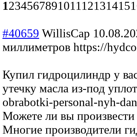
1
2
3
4
5
6
7
8
9
10
11
12
13
14
15
1
#40659
WillisCap
10.08.20
миллиметров https://hydco
Купил гидроцилиндр у вас
утечку масла из-под уплотн
obrabotki-personal-nyh-da
Можете ли вы произвести
Многие производители ги