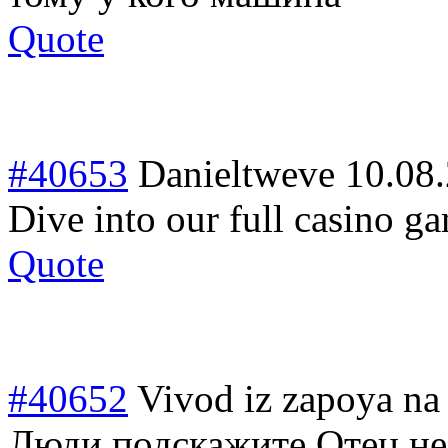
Quote
#40653
Danieltweve
10.08
Dive into our full casino g
Quote
#40652
Vivod iz zapoya na
Люди подскажите Отец не