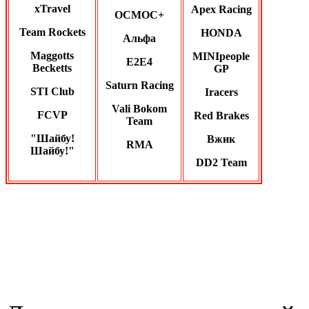
xTravel
Apex Racing
ОСМОС+
Team Rockets
HONDA
Альфа
Maggotts
MINIpeople
Е2Е4
Becketts
GP
Saturn Racing
STI Club
Iracers
Vali Bokom
FCVP
Red Brakes
Team
"Шайбу!
Вжик
RMA
Шайбу!"
DD2 Team