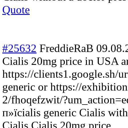
Quote
#25632
FreddieRaB
09.08.
Cialis 20mg price in USA an
https://clients1.google.sh/u
generic or https://exhibitio
2/fhoqefzwit/?um_action=ed
п»їcialis generic Cialis wit
Cialis Cialis 20mg price