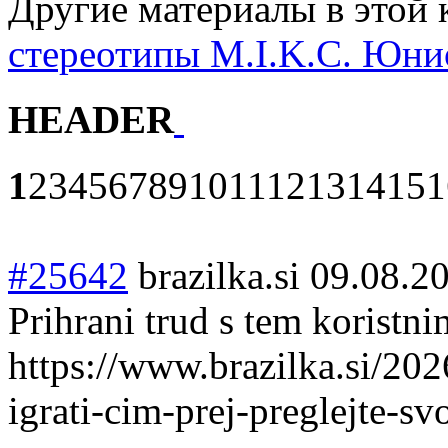
Другие материалы в этой 
стереотипы
M.I.K.C. Юни
HEADER
1
2
3
4
5
6
7
8
9
10
11
12
13
14
15
1
#25642
brazilka.si
09.08.2
Prihrani trud s tem koristn
https://www.brazilka.si/20
igrati-cim-prej-preglejte-sv