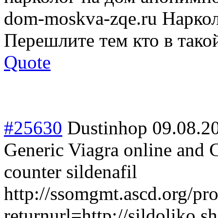
dom-moskva-zqe.ru Нарко
Перешлите тем кто в тако
Quote
#25630
Dustinhop
09.08.2
Generic Viagra online and C
counter sildenafil
http://ssomgmt.ascd.org/pro
returnurl=http://sildoliko.s